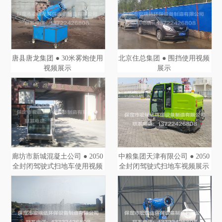
唐县唐龙集团 ● 30米雾炮使用
北京住总集团 ● 围挡使用视频
视频展示
展示
廊坊市新城混凝土公司 ● 2050
中粮集团天津有限公司 ● 2050
全封闭驾驶式扫地车使用视频
全封闭驾驶式扫地车视频展示