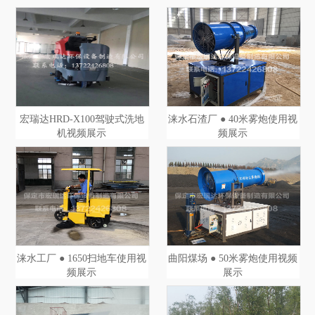
宏瑞达HRD-X100驾驶式洗地
涞水石渣厂 ● 40米雾炮使用视
机视频展示
频展示
涞水工厂 ● 1650扫地车使用视
曲阳煤场 ● 50米雾炮使用视频
频展示
展示