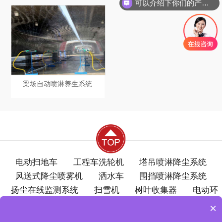
可以介绍下你们的产品么
梁场自动喷淋养生系统
电动扫地车
工程车洗轮机
塔吊喷淋降尘系统
风送式降尘喷雾机
洒水车
围挡喷淋降尘系统
扬尘在线监测系统
扫雪机
树叶收集器
电动环
卫车
洗地机
梁场自动喷淋养生系统
电动巡逻
×
车
电动尘推车
洗刨路面清扫机
浇冰车
分类