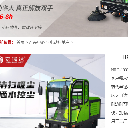
前位置：
首页
>
产品中心
>
电动扫地车
>
H
HRD-1
客户需求
转弯半径
度大可达
刷边刷可
便，拥有
用于工厂