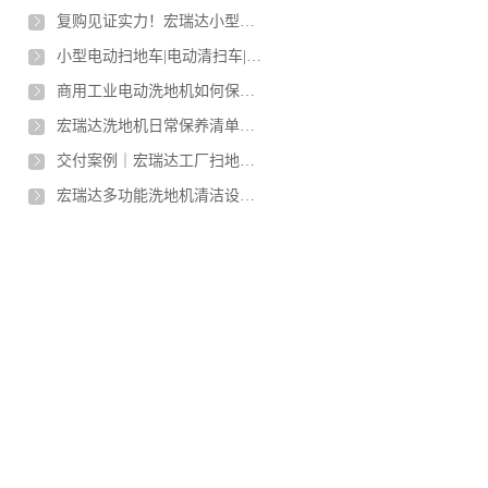
复购见证实力！宏瑞达小型工业扫地机再次送货衡水丝网制品工业工厂
小型电动扫地车|电动清扫车|工业扫地机|电动吸尘车推荐
商用工业电动洗地机如何保养？
宏瑞达洗地机日常保养清单（通用款，手推/驾驶均适配）
交付案例｜宏瑞达工厂扫地机进驻烟台门窗厂，一机解决车间粉尘与工业垃圾难题
宏瑞达多功能洗地机清洁设备入驻太原商业体，以专业实力守护洁净环境