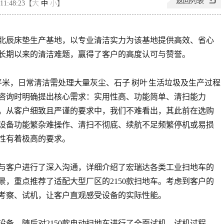
1:48:23【
大
中
小
】
北辰床垫生产基地，以专业清洁实力为该基地提供高效、省心
长期以来的清洁难题，赢得了客户的高度认可与赞誉。
米，日常清洁需处理大量灰尘、石子 树叶 生活垃圾及生产过程
咨询时明确提出核心需求：实用性高、功能简单、清扫能力
。从客户细致且严谨的要求中，我们不难看出，其此前在选购
设备功能繁杂难操作、清扫不彻底、续航不足频繁停机或易损
性有着极高的要求。
与客户进行了深入沟通，详细介绍了宏瑞达各类工业扫地车的
，重点推荐了适配大型厂区的2150款扫地车。考虑到客户的
考察、试机，让客户直观感受设备的实际性能。
备，随后对2150款电动扫地车进行了全面试机。试机过程