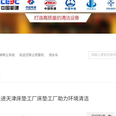
淋降尘系统
风送式降尘喷雾机
洒水车
>
走进天津床垫工厂床垫工厂助力环境清洁