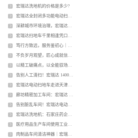
宏瑞达洗地机的价格是多少?
宏瑞达全封闭多功能电动扫地车入驻河北雄安郊野公园
深耕城市环境治理，宏瑞达扫地车护航北京公园常态化保洁
宏瑞达扫地车千里相逢凭口碑，硬核设备赋能南北厂区清洁升级
笃行方致远，服务鉴初心｜一台服役数载的洗地机，见证品牌长期价值
不负岁月观望，匠心成就信赖｜宏瑞达2150经典扫地机赋能新乡厂区品质升级
以精工破痛点，以全能驭场景｜宏瑞达扫地机赋能纺织企业智能化保洁
告别人工清扫！宏瑞达 1400电动扫地车为承德牧业基地减负增效
宏瑞达电动扫地车走进天津床垫工厂床垫工厂助力环境清洁
廊坊精密加工车间：宏瑞达 530 手推洗地机高效解决高标清洁难题
告别脏乱车间！宏瑞达电动清扫车服务山西孝义钢结构工厂
宏瑞达洗地机：石家庄药企五年信赖，新厂再续洁净之约
医疗用品生产车间使用工业洗地机的效果如何？
肉制品车间清洁神器｜宏瑞达530A洗地机，高效合规更省心