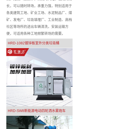
长，可以随时转场，承重力强，特别适用于
各类建筑工地、矿业工场、水泥制品厂、煤
矿、发电厂、垃圾填埋厂、工业制造、高档
社区等场所的进出车辆清洗，安装运输方
便，可适用各种工地频繁转场的需要。
HRD-1082镀锌板室外分类垃圾桶
HRD-SW8新能源电动四轮洒水雾炮车