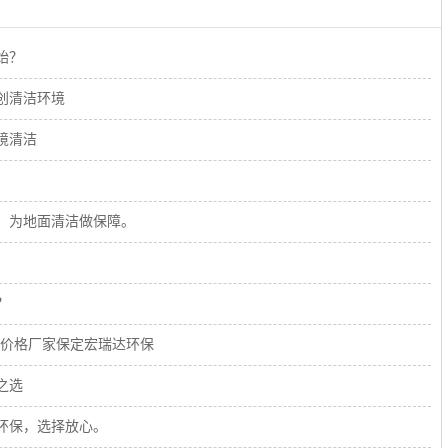
始？
创清洁环境
境清洁
，为地面清洁做保障。
？
钱价格厂家保定宏瑞达环保
之选
环保，选择放心。