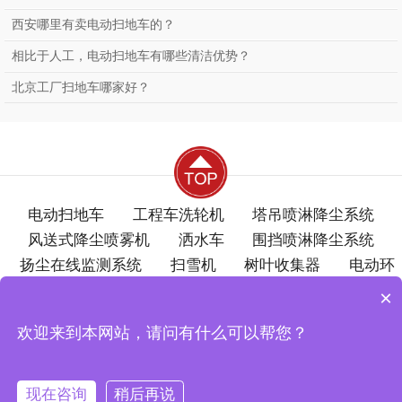
西安哪里有卖电动扫地车的？
相比于人工，电动扫地车有哪些清洁优势？
北京工厂扫地车哪家好？
电动扫地车
工程车洗轮机
塔吊喷淋降尘系统
风送式降尘喷雾机
洒水车
围挡喷淋降尘系统
扬尘在线监测系统
扫雪机
树叶收集器
电动环
卫车
洗地机
梁场自动喷淋养生系统
电动巡逻
×
车
电动尘推车
洗刨路面清扫机
浇冰车
分类
欢迎来到本网站，请问有什么可以帮您？
垃圾箱
升降平台
工业吸尘器
保定市宏瑞达环保设备制造有限公司 版权所有
现在咨询
稍后再说